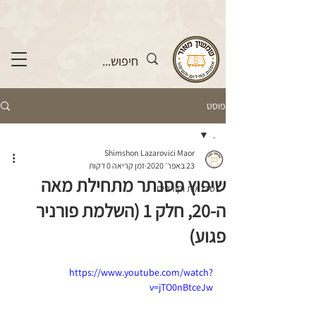
פוסט
.
Shimshon Lazarovici Maor
.
23 באפר׳ 2020
זמן קריאה 0 דקות
שיפוץ פסנתר מתחילת מאה
סדנאות וקורסים
ה-20, חלק 1 (השלמת פורניר
פגוע)
https://www.youtube.com/watch?
v=jTO0nBtceJw