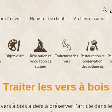
rie d'œuvres
Numéros de clients
Ateliers et cours
Objets d'art
Réparation et
Traitement des
Restauration et
Ré
e
rénovation de
vers
préservation
m
statues
des bâtiments
Traiter les vers à bois
vers à bois aidera à préserver l'article dans 