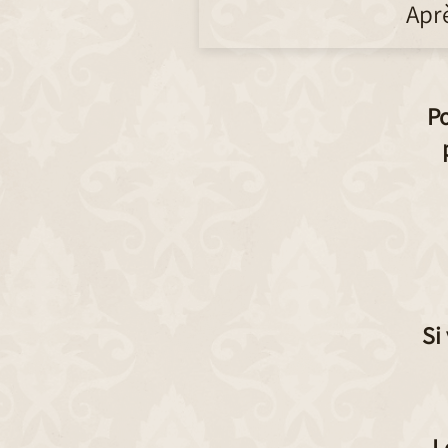
Apr
Po
Si
L