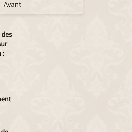
Avant
 des
sur
 :
ment
 de