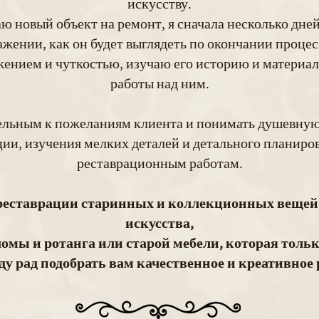
искусству.
аю новый объект на ремонт, я сначала несколько дне
ажении, как он будет выглядеть по окончании проце
жением и чуткостью, изучаю его историю и материа
работы над ним.
льным к пожеланиям клиента и понимать душевную ц
ии, изучения мелких деталей и детального планиро
реставрационным работам.
 реставрации старинных и коллекционных вещей
искусства,
ломы и ротанга или старой мебели, которая тольк
уду рад подобрать вам качественное и креативное