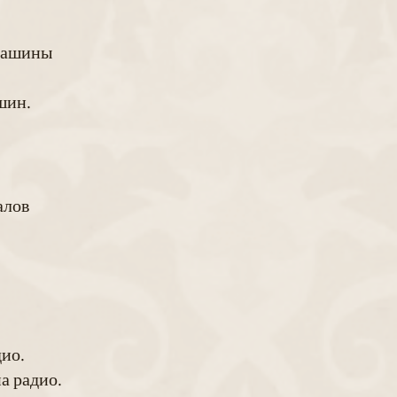
 машины
шин.
алов
дио.
а радио.