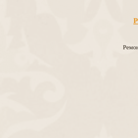
Р
Ремон