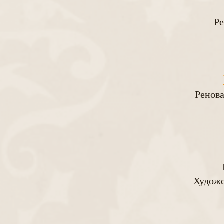
Ре
Ренова
Художе