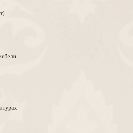
т)
мебели
ьптурах