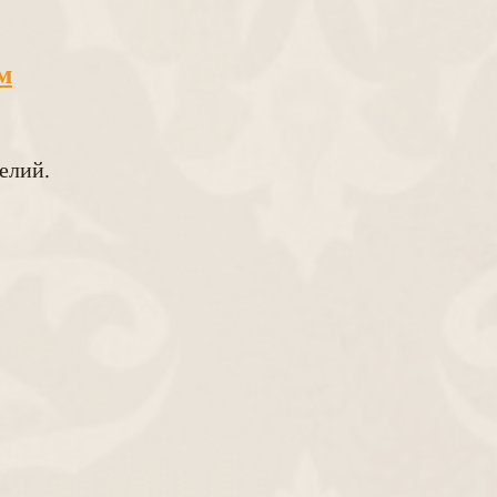
м
елий.