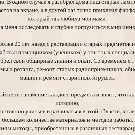
но. В одном случае я разобрал дома наш старый лам
тов на экране, а в другой раз точно приклеил фарф
который так любила моя мама.
а меня исследовать и глубже погрузиться в мир инн
более 20 лет назад с реставрации старых предметов 
работал помощником (учеником) у опытных специа
брел свои обширные знания и опыт. Со временем я т
омы и ротанга, ремонт старых радиоприемников, о
машин и ремонт старинных игрушек.
ый ценит значение каждого предмета и знает, что к
историю,
стоянно учиться и развиваться в этой области, а та
большем количестве материалов и методов работы.
ния и методы, приобретенные в различных реставра