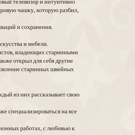
повый телевизор и интуитивно
оровую чашку, которую разбил,
оваций и сохранения.
искусства и мебели.
листов, владеющих старинными
акже открыл для себя другие
бновление старинных швейных
аждый из них рассказывает свою
кже специализироваться на все
ционных работах, с любовью к