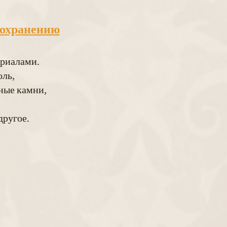
сохранению
ериалами.
оль,
нные камни,
другое.