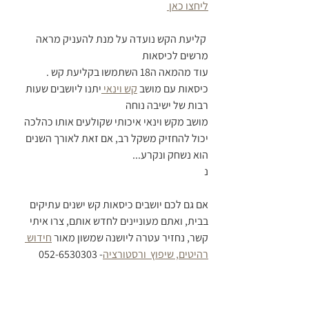
ליחצו כאן 
 קליעת הקש נועדה על מנת להעניק מראה 
מרשים לכיסאות
עוד מהמאה ה18 השתמשו בקליעת קש .
כיסאות עם מושב 
קש וינאי 
יתנו ליושבים שעות 
רבות של ישיבה נוחה
מושב מקש וינאי איכותי שקולעים אותו כהלכה 
יכול להחזיק משקל רב, אם זאת לאורך השנים 
הוא נשחק ונקרע...
נ
אם גם לכם יושבים כיסאות קש ישנים עתיקים 
בבית, ואתם מעוניינים לחדש אותם, צרו איתי 
קשר, נחזיר עטרה ליושנה שמשון מאור 
חידוש 
רהיטים, שיפוץ  ורסטורציה
- 052-6530303  